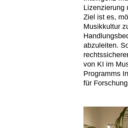
Lizenzierung 
Ziel ist es, m
Musikkultur 
Handlungsbeda
abzuleiten. S
rechtssichere
von KI im Mu
Programms In
für Forschung