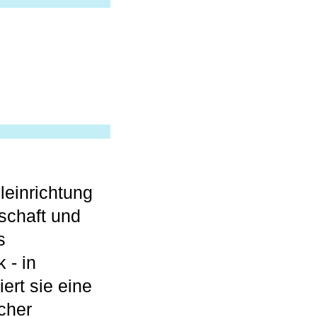
leinrichtung
schaft und
s
 - in
iert sie eine
cher