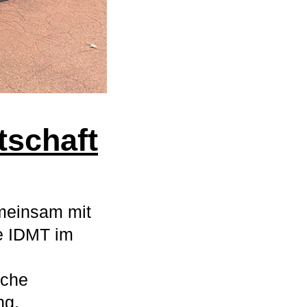
tschaft
meinsam mit
ie IDMT im
iche
ng,