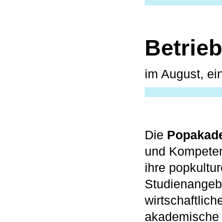
Betrie
im August, ei
Die
Popakad
und Kompetenz
ihre popkultu
Studienangebo
wirtschaftlich
akademische A