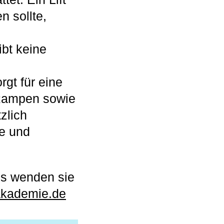
n sollte,
bt keine
gt für eine
 Rampen sowie
zlich
de und
aus wenden sie
akademie.de