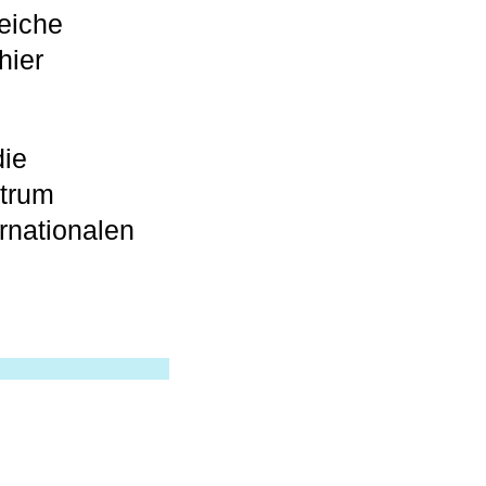
reiche
hier
die
trum
ernationalen