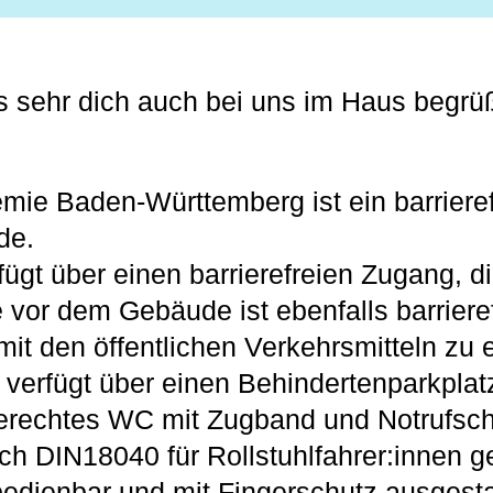
s sehr dich auch bei uns im Haus begrü
ie Baden-Württemberg ist ein barrieref
de.
ügt über einen barrierefreien Zugang, d
e vor dem Gebäude ist ebenfalls barriere
mit den öffentlichen Verkehrsmitteln zu 
erfügt über einen Behindertenparkplatz
rechtes WC mit Zugband und Notrufscha
ch DIN18040 für Rollstuhlfahrer:innen g
bedienbar und mit Fingerschutz ausgestatt