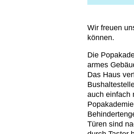
Wir freuen un
können.
Die Popakadem
armes Gebäu
Das Haus verf
Bushaltestell
auch einfach 
Popakademie v
Behindertenge
Türen sind na
durch Taster 