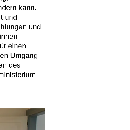
ndern kann.
ft und
ehlungen und
:innen
für einen
ollen Umgang
en des
ministerium