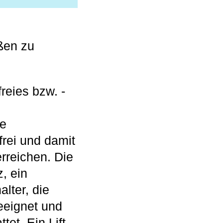
ßen zu
reies bzw. -
ie
frei und damit
erreichen. Die
, ein
lter, die
eeignet und
et. Ein Lift