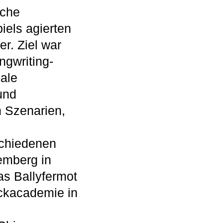
sche
els agierten
er. Ziel war
ngwriting-
ale
und
n Szenarien,
schiedenen
emberg in
s Ballyfermot
ockacademie in