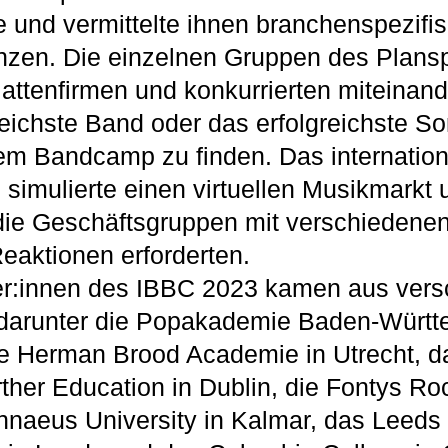
e und vermittelte ihnen branchenspezifi
zen. Die einzelnen Gruppen des Planspi
Plattenfirmen und konkurrierten miteinand
reichste Band oder das erfolgreichste So
em Bandcamp zu finden. Das internation
simulierte einen virtuellen Musikmarkt 
 die Geschäftsgruppen mit verschiedene
Reaktionen erforderten.
er:innen des IBBC 2023 kamen aus ver
, darunter die Popakademie Baden-Württ
e Herman Brood Academie in Utrecht, da
rther Education in Dublin, die Fontys R
Linnaeus University in Kalmar, das Leeds