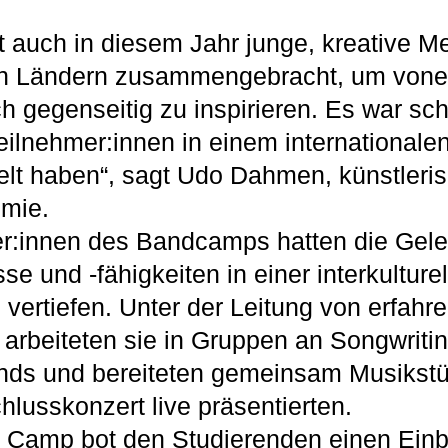
 auch in diesem Jahr junge, kreative 
n Ländern zusammengebracht, um vone
ch gegenseitig zu inspirieren. Es war sc
Teilnehmer:innen in einem internationale
elt haben“, sagt Udo Dahmen, künstleris
mie.
r:innen des Bandcamps hatten die Geleg
e und -fähigkeiten in einer interkulture
ertiefen. Unter der Leitung von erfahr
rbeiteten sie in Gruppen an Songwritin
nds und bereiteten gemeinsam Musikstüc
hlusskonzert live präsentierten.
Camp bot den Studierenden einen Einbl