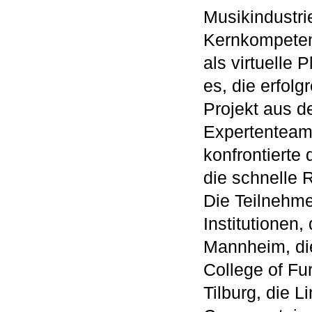
Musikindustri
Kernkompeten
als virtuelle 
es, die erfolg
Projekt aus d
Expertenteam 
konfrontierte
die schnelle 
Die Teilnehm
Institutionen
Mannheim, di
College of Fu
Tilburg, die 