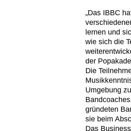
„Das IBBC hat
verschiedene
lernen und si
wie sich die 
weiterentwick
der Popakade
Die Teilnehme
Musikkenntniss
Umgebung zu v
Bandcoaches a
gründeten Ba
sie beim Absc
Das Business 