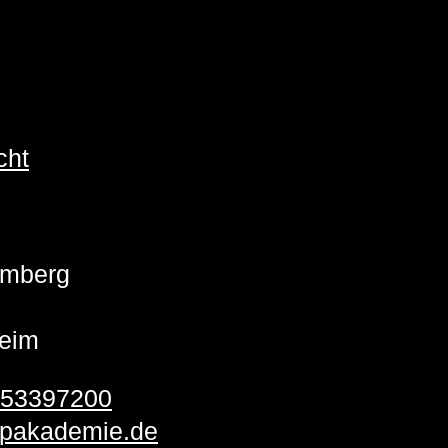
cht
emberg
eim
 53397200
pakademie.de