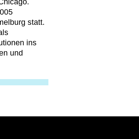
Chicago.
2005
lburg statt.
als
utionen ins
len und