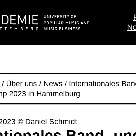
No
/ Über uns / News / Internationales Ban
mp 2023 in Hammelburg
023 © Daniel Schmidt
ationales Band- un