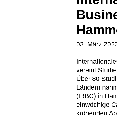
Busin
Hamme
03. März 202
Internationa
vereint Studi
Über 80 Stud
Ländern nahm
(IBBC) in Ham
einwöchige C
krönenden Ab