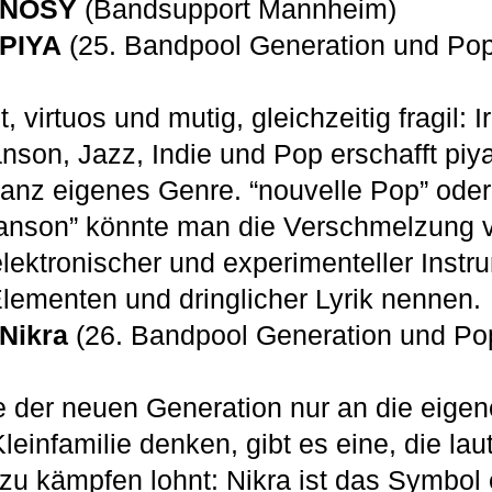
NOSY
(Bandsupport Mannheim)
PIYA
(25. Bandpool Generation und P
 virtuos und mutig, gleichzeitig fragil: 
son, Jazz, Indie und Pop erschafft piya
ganz eigenes Genre. “nouvelle Pop” oder
anson” könnte man die Verschmelzung 
elektronischer und experimenteller Instr
Elementen und dringlicher Lyrik nennen.
Nikra
(26. Bandpool Generation und P
 der neuen Generation nur an die eigene
leinfamilie denken, gibt es eine, die laut 
 zu kämpfen lohnt: Nikra ist das Symbol 