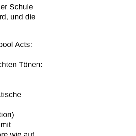
der Schule
rd, und die
pool Acts:
chten Tönen:
tische
ion)
mit
re wie auf