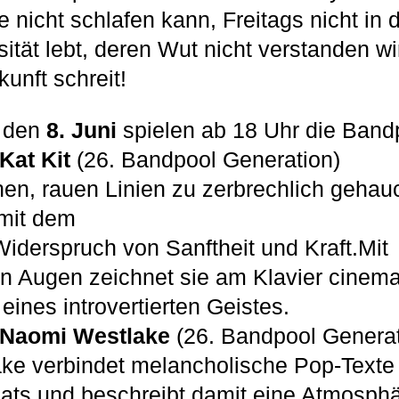
 nicht schlafen kann, Freitags nicht in 
sität lebt, deren Wut nicht verstanden wi
unft schreit!
 den
8. Juni
spielen ab 18 Uhr die Band
Kat Kit
(26. Bandpool Generation)
en, rauen Linien zu zerbrechlich gehau
 mit dem
iderspruch von Sanftheit und Kraft.Mit
n Augen zeichnet sie am Klavier cinema
eines introvertierten Geistes.
Naomi Westlake
(26. Bandpool Generat
ke verbindet melancholische Pop-Texte 
ats und beschreibt damit eine Atmosphä