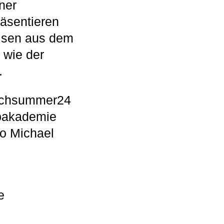
ner
äsentieren
eisen aus dem
 wie der
.
uschsummer24
opakademie
o Michael
e