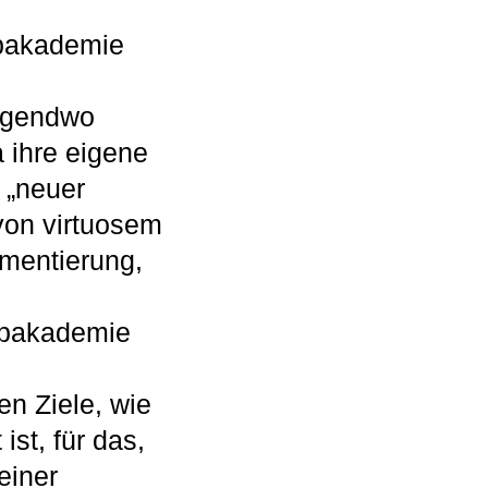
opakademie
Irgendwo
 ihre eigene
 „neuer
von virtuosem
umentierung,
opakademie
n Ziele, wie
ist, für das,
einer