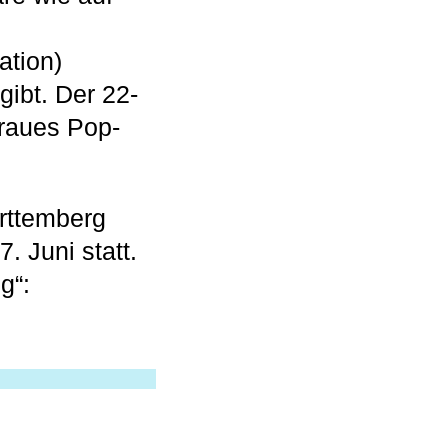
ation)
gibt. Der 22-
 raues Pop-
rttemberg
. Juni statt.
g“: