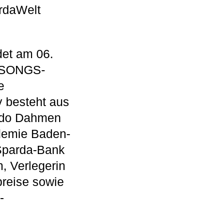
ardaWelt
et am 06.
m SONGS-
e
y besteht aus
 Udo Dahmen
ademie Baden-
 Sparda-Bank
, Verlegerin
preise sowie
-