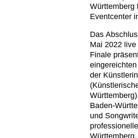
Württemberg f
Eventcenter in
Das Abschlus
Mai 2022 liv
Finale präsen
eingereichten
der Künstleri
(Künstlerisch
Württemberg),
Baden-Württem
und Songwrite
professionel
Württemberg.