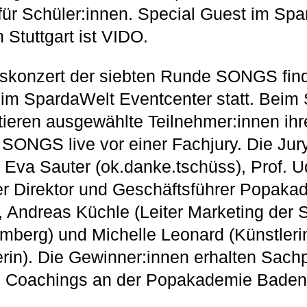
ür Schüler:innen. Special Guest im Sp
 Stuttgart ist VIDO.
skonzert der siebten Runde SONGS find
e im SpardaWelt Eventcenter statt. Bei
tieren ausgewählte Teilnehmer:innen ihr
 SONGS live vor einer Fachjury. Die Jur
n Eva Sauter (ok.danke.tschüss), Prof.
er Direktor und Geschäftsführer Popak
 Andreas Küchle (Leiter Marketing der
berg) und Michelle Leonard (Künstlerin
rin). Die Gewinner:innen erhalten Sach
le Coachings an der Popakademie Baden