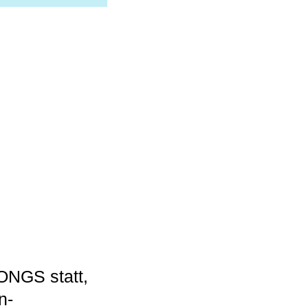
SONGS statt,
n-