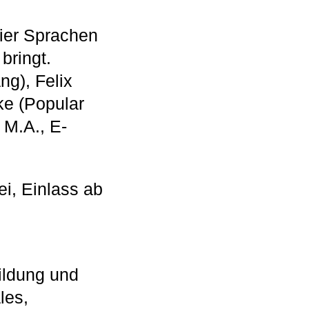
vier Sprachen
bringt.
ng), Felix
ke (Popular
 M.A., E-
frei, Einlass ab
ildung und
les,