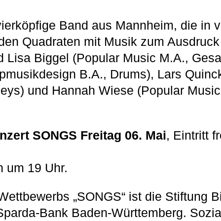
 vierköpfige Band aus Mannheim, die in 
den Quadraten mit Musik zum Ausdruck 
nd Lisa Biggel (Popular Music M.A., Gesa
pmusikdesign B.A., Drums), Lars Quinc
Keys) und Hannah Wiese (Popular Music
zert SONGS Freitag 06. Mai
, Eintritt 
n um 19 Uhr.
Wettbewerbs „SONGS“ ist die Stiftung B
 Sparda-Bank Baden-Württemberg. Sozia