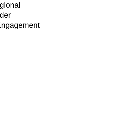
gional
 der
 Engagement