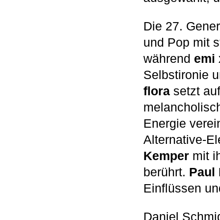
Die 27. Gener
und Pop mit s
während
emi 
Selbstironie 
flora
setzt au
melancholisch
Energie verei
Alternative-
Kemper
mit i
berührt.
Paul 
Einflüssen un
Daniel Schmid