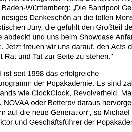
Baden-Württemberg: „Die Bandpool Gen
in riesiges Dankeschön an die tollen Me
stischen Jury, die gefühlt den Großteil d
ie abdeckt und uns beim Showcase Anfa
t. Jetzt freuen wir uns darauf, den Acts
t Rat und Tat zur Seite zu stehen."
 ist seit 1998 das erfolgreiche
rprogramm der Popakademie. Es sind za
Bands wie ClockClock, Revolverheld, Ma
z, NOVAA oder Betterov daraus hervorg
hr auf die neue Generation“, so Michael
ektor und Geschäftsführer der Popakad