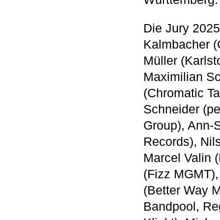
Die Jury 202
Kalmbacher (G
Müller (Karls
Maximilian Sc
(Chromatic Ta
Schneider (p
Group), Ann-S
Records), Nil
Marcel Valin 
(Fizz MGMT), 
(Better Way M
Bandpool, Reg