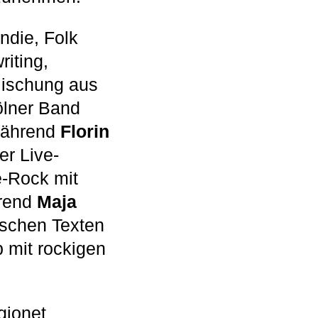
ndie, Folk
iting,
Mischung aus
ölner Band
 während
Florin
er Live-
e-Rock mit
hrend
Maja
ischen Texten
 mit rockigen
gionet