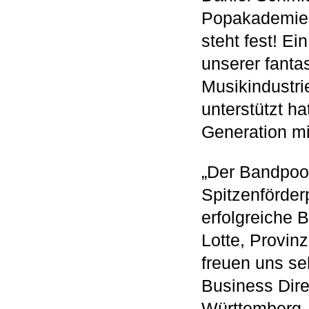
Popakademie 
steht fest! E
unserer fanta
Musikindustr
unterstützt ha
Generation mi
„Der Bandpool
Spitzenförde
erfolgreiche 
Lotte, Provin
freuen uns se
Business Dir
Württemberg.