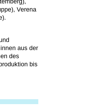
temberg),
uppe), Verena
e).
und
:innen aus der
hen des
produktion bis