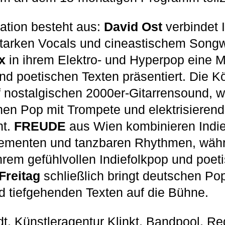
ation besteht aus:
David Ost
verbindet I
tarken Vocals und cineastischem Songwr
x
in ihrem Elektro- und Hyperpop eine 
und poetischen Texten präsentiert. Die K
f nostalgischen 2000er-Gitarrensound,
en Pop mit Trompete und elektrisierend
nt.
FREUDE
aus Wien kombinieren Indi
Elementen und tanzbaren Rhythmen, wä
hrem gefühlvollen Indiefolkpop und poet
Freitag
schließlich bringt deutschen Pop
d tiefgehenden Texten auf die Bühne.
t, Künstleragentur Klinkt, Bandpool, Re