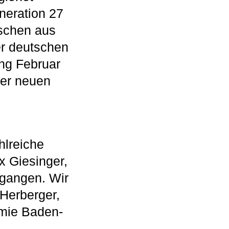
eration 27
nschen aus
er deutschen
ng Februar
 der neuen
hlreiche
x Giesinger,
egangen. Wir
 Herberger,
emie Baden-