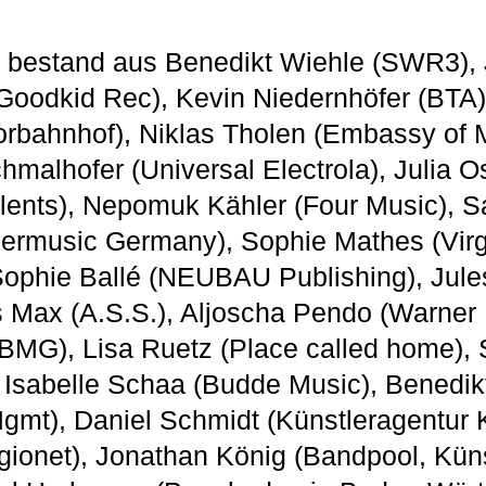
5 bestand aus Benedikt Wiehle (SWR3), 
oodkid Rec), Kevin Niedernhöfer (BTA)
torbahnhof), Niklas Tholen (Embassy of 
hmalhofer (Universal Electrola), Julia Os
lents), Nepomuk Kähler (Four Music), S
eermusic Germany), Sophie Mathes (Vir
ophie Ballé (NEUBAU Publishing), Jules
s Max (A.S.S.), Aljoscha Pendo (Warner 
(BMG), Lisa Ruetz (Place called home)
Isabelle Schaa (Budde Music), Benedik
gmt), Daniel Schmidt (Künstleragentur K
ionet), Jonathan König (Bandpool, Küns