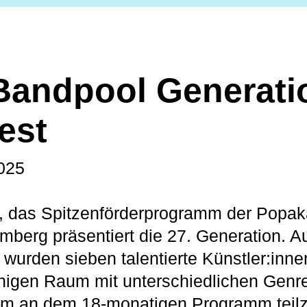
Bandpool Generati
fest
025
, das Spitzenförderprogramm der Popa
berg präsentiert die 27. Generation. A
urden sieben talentierte Künstler:inn
igen Raum mit unterschiedlichen Genre
um an dem 18-monatigen Programm tei