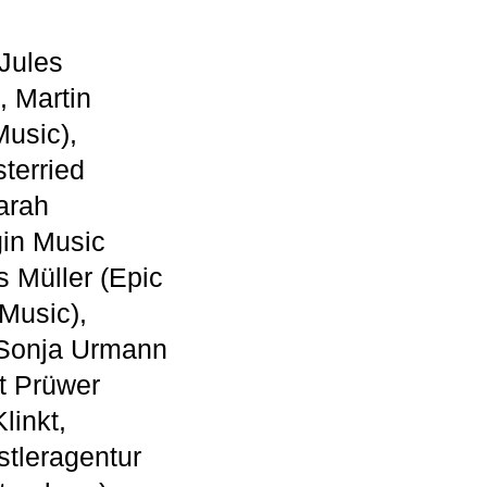
Jules
, Martin
Music),
terried
arah
gin Music
 Müller (Epic
Music),
, Sonja Urmann
t Prüwer
linkt,
tleragentur