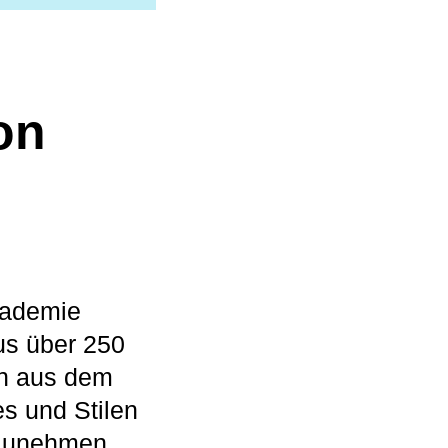
on
kademie
us über 250
en aus dem
s und Stilen
lzunehmen.