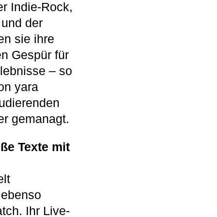
r Indie-Rock,
 und der
n sie ihre
en Gespür für
lebnisse – so
on yara
tudierenden
ser gemanagt.
ße Texte mit
lt
e ebenso
tch. Ihr Live-