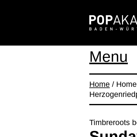
Menu
Home
/ Home 
Herzogenriedp
Timbreroots 
Sunda