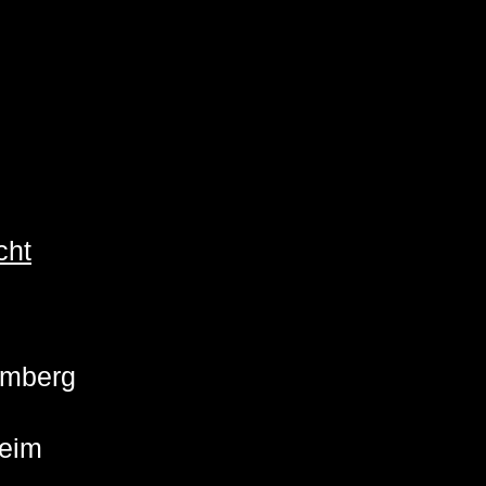
cht
emberg
eim