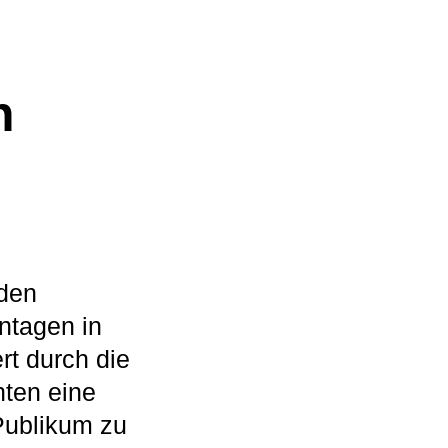
n
 den
ntagen in
rt durch die
nten eine
 Publikum zu