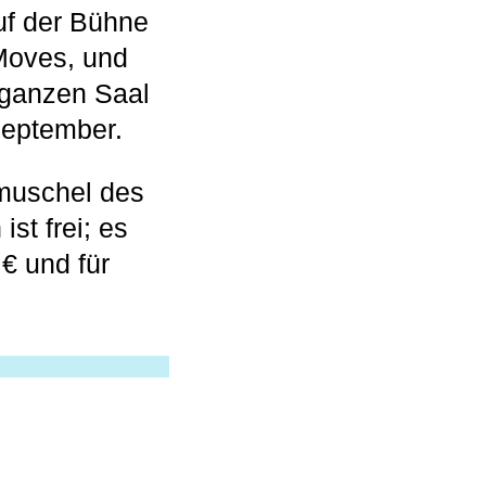
auf der Bühne
Moves, und
n ganzen Saal
September.
tmuschel des
st frei; es
 € und für