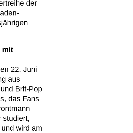
rtreihe der
aden-
sjährigen
 mit
en 22. Juni
ng aus
und Brit-Pop
is, das Fans
Frontmann
studiert,
 und wird am