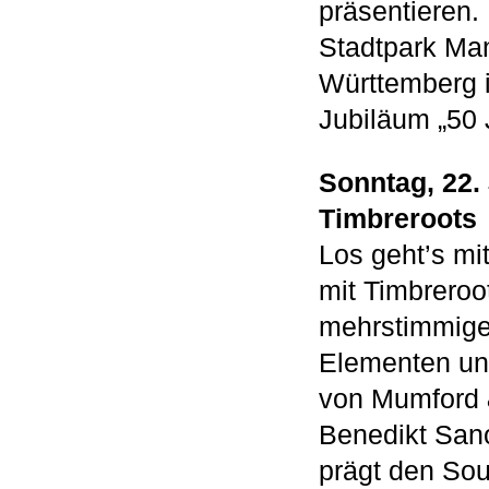
präsentieren.
Stadtpark M
Württemberg i
Jubiläum „50
Sonntag, 22.
Timbreroots
Los geht’s mi
mit Timbreroo
mehrstimmigem
Elementen und
von Mumford 
Benedikt Sano
prägt den So