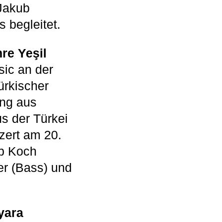
Jakub
 begleitet.
re Yeşil
sic an der
ürkischer
ung aus
s der Türkei
zert am 20.
ob Koch
er (Bass) und
yara