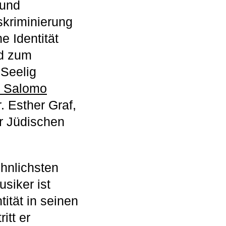
 und
kriminierung
e Identität
nd zum
Seelig
 Salomo
. Esther Graf,
er Jüdischen
hnlichsten
siker ist
ität in seinen
itt er