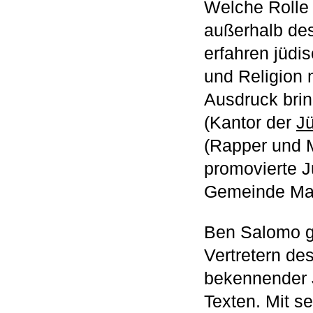
Welche Rolle 
außerhalb de
erfahren jüdis
und Religion 
Ausdruck bri
(Kantor der
J
(Rapper und M
promovierte J
Gemeinde Ma
Ben Salomo g
Vertretern de
bekennender J
Texten. Mit s