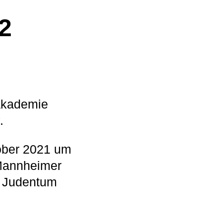
2
pakademie
.
ober 2021 um
annheimer
– Judentum