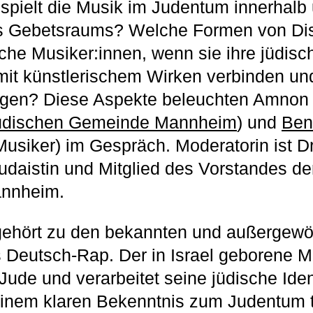
spielt die Musik im Judentum innerhalb
s Gebetsraums? Welche Formen von Dis
che Musiker:innen, wenn sie ihre jüdisch
mit künstlerischem Wirken verbinden u
ngen? Diese Aspekte beleuchten Amnon 
üdischen Gemeinde Mannheim
) und
Ben
usiker) im Gespräch. Moderatorin ist Dr
udaistin und Mitglied des Vorstandes d
nnheim.
ehört zu den bekannten und außergewö
s Deutsch-Rap. Der in Israel geborene Mu
ude und verarbeitet seine jüdische Ident
einem klaren Bekenntnis zum Judentum tr