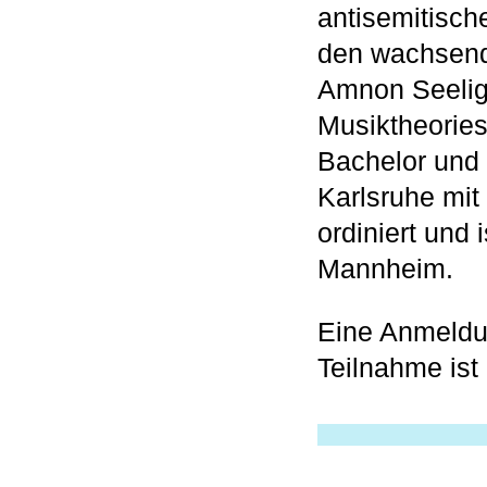
antisemitisc
den wachsend
Amnon Seelig 
Musiktheorie
Bachelor und
Karlsruhe mi
ordiniert und
Mannheim.
Eine Anmeldun
Teilnahme ist 