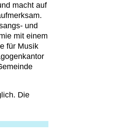
und macht auf
 aufmerksam.
esangs- und
mie mit einem
e für Musik
agogenkantor
n Gemeinde
ich. Die