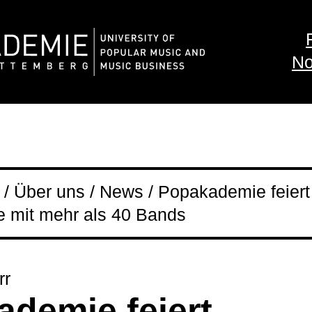
No
/ Über uns / News / Popakademie feiert
 mit mehr als 40 Bands
rr
demie feiert