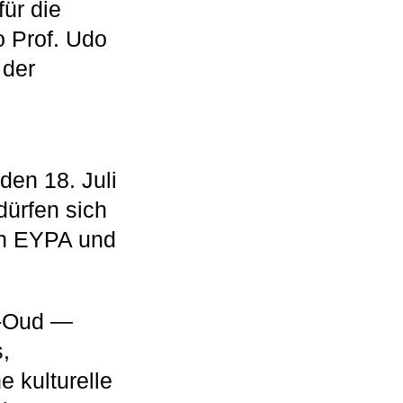
für die
o Prof. Udo
 der
den 18. Juli
ürfen sich
von EYPA und
E-Oud —
,
e kulturelle