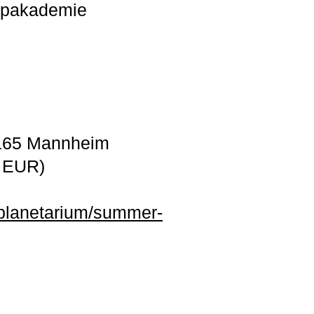
Popakademie
8165 Mannheim
7 EUR)
planetarium/summer-