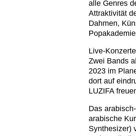
alle Genres d
Attraktivität
Dahmen, Künst
Popakademie
Live-Konzert
Zwei Bands ab
2023 im Plan
dort auf eind
LUZIFA freue
Das arabisc
arabische Kur
Synthesizer) v