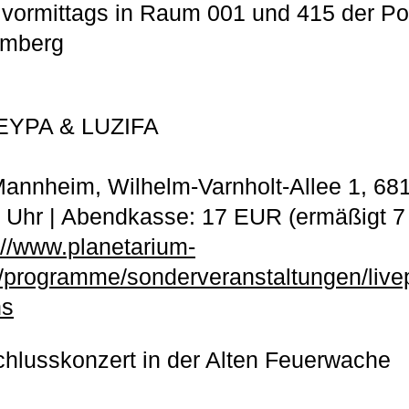
 vormittags in Raum 001 und 415 der 
emberg
 EYPA & LUZIFA
Mannheim, Wilhelm-Varnholt-Allee 1, 6
0 Uhr | Abendkasse: 17 EUR (ermäßigt 
://www.planetarium-
programme/sonderveranstaltungen/live
ns
hlusskonzert in der Alten Feuerwache