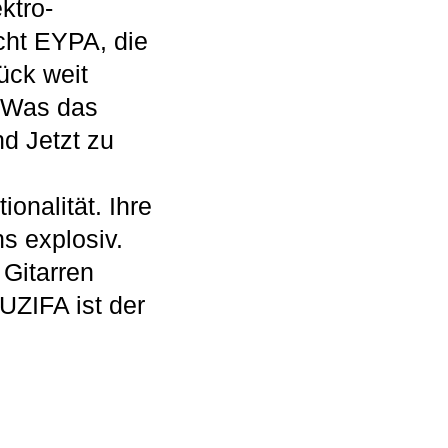
ktro-
cht EYPA, die
ück weit
. Was das
nd Jetzt zu
onalität. Ihre
s explosiv.
 Gitarren
UZIFA ist der