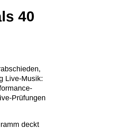
ls 40
rabschieden,
g Live-Musik:
rformance-
ive-Prüfungen
ogramm deckt