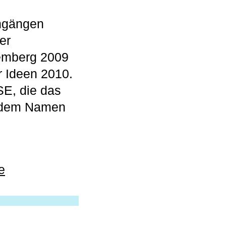
engängen
er
emberg 2009
r Ideen 2010.
SE, die das
r dem Namen
e