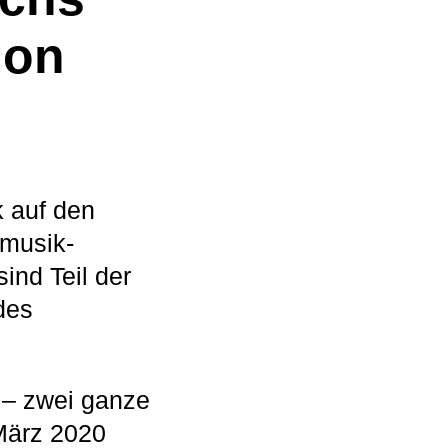
ion
 auf den
tmusik-
nd Teil der
des
 – zwei ganze
 März 2020