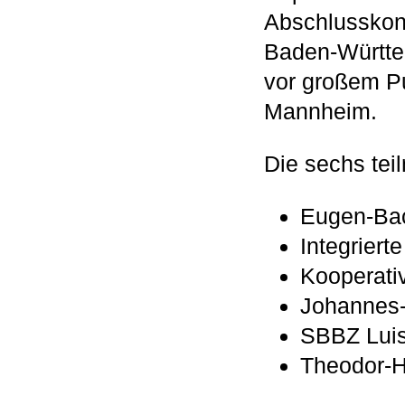
Abschlusskonz
Baden-Württe
vor großem P
Mannheim.
Die sechs te
Eugen-Ba
Integrier
Kooperati
Johannes
SBBZ Lui
Theodor-