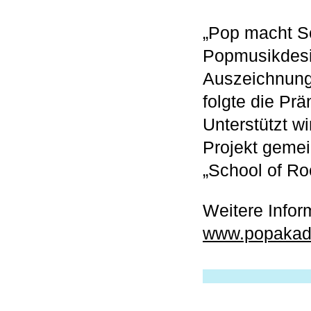
„Pop macht S
Popmusikdesi
Auszeichnung
folgte die Pr
Unterstützt w
Projekt geme
„School of Ro
Weitere Infor
www.popakade