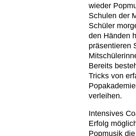
wieder Popmu
Schulen der M
Schüler morge
den Händen ha
präsentieren 
Mitschülerinn
Bereits best
Tricks von er
Popakademie, 
verleihen.
Intensives Co
Erfolg möglic
Popmusik die