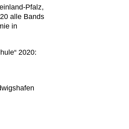
inland-Pfalz,
20 alle Bands
ie in
hule“ 2020:
dwigshafen