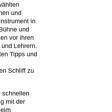
wählten
nnen und
nstrument in
 Bühne und
en vor ihren
 und Lehrern.
ten Tipps und
n Schliff zu
 schnellen
g mit der
Beim