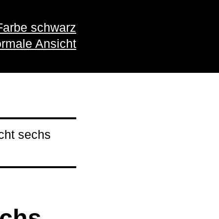
Farbe schwarz
rmale Ansicht
cht sechs
echs