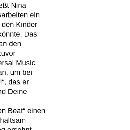
eßt Nina
arbeiten ein
 den Kinder-
 könnte. Das
 an den
zuvor
versal Music
 an, um bei
!“, das er
nd Deine
den Beat“ einen
erhaltsam
ng ersehnt