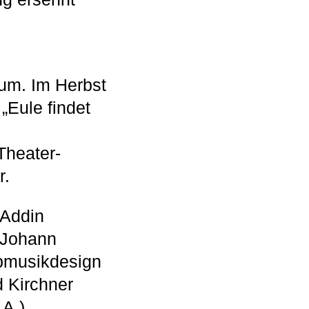
aum. Im Herbst
„Eule findet
Theater-
r.
 Addin
 Johann
opmusikdesign
d Kirchner
A.).