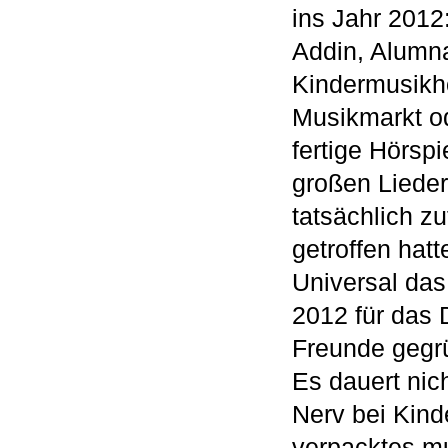
ins Jahr 2012
Addin, Alumna
Kindermusikhö
Musikmarkt od
fertige Hörsp
großen Lieder
tatsächlich zu
getroffen hatt
Universal das 
2012 für das
Freunde gegrü
Es dauert nich
Nerv bei Kinde
verpacktes m