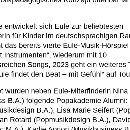
e entwickelt sich Eule zur beliebtesten
erin für Kinder im deutschsprachigen R
 das bereits vierte Eule-Musik-Hörspiel 
t Instrumenten“, wiederum mit 10
eichen Songs, 2023 geht ein weiteres 
le findet den Beat – mit Gefühl“ auf Tou
 wurden neben Eule-Miterfinderin Nina
ss B.A.) folgende Popakademie Alumni:
usikdesign B.A.), Lisa Marie Seifert (P
ian Rotard (Popmusikdesign B.A.), Davi
c M.A.), Karlie Apriori (Musikbusiness B.