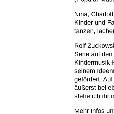
Nina, Charlot
Kinder und Fa
tanzen, lache
Rolf Zuckowsk
Serie auf den
Kindermusik-K
seinem Ideenr
gefördert. Au
äußerst belie
stehe ich ihr 
Mehr Infos un