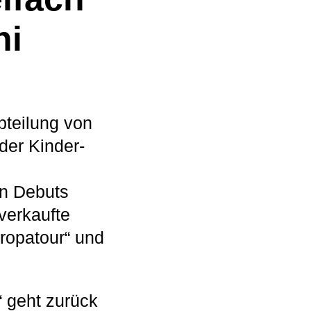
ni
bteilung von
der Kinder-
en Debuts
 verkaufte
uropatour“ und
“ geht zurück