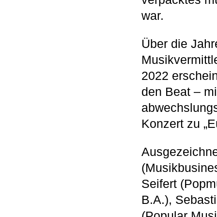
war.
Über die Jahr
Musikvermittl
2022 erscheint
den Beat – mi
abwechslungsr
Konzert zu „Eu
Ausgezeichnet
(Musikbusine
Seifert (Popm
B.A.), Sebast
(Popular Musi