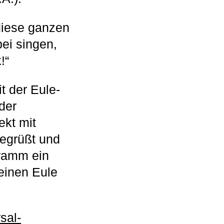
 diese ganzen
ei singen,
!“
t der Eule-
der
ekt mit
begrüßt und
gramm ein
einen Eule
sal-