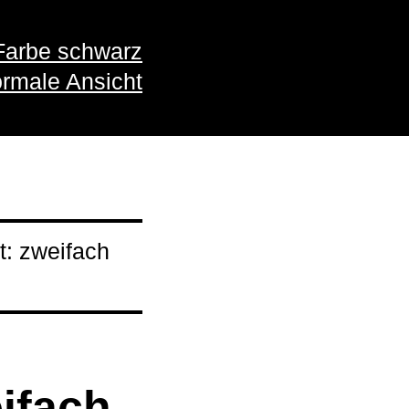
Farbe schwarz
rmale Ansicht
t: zweifach
eifach