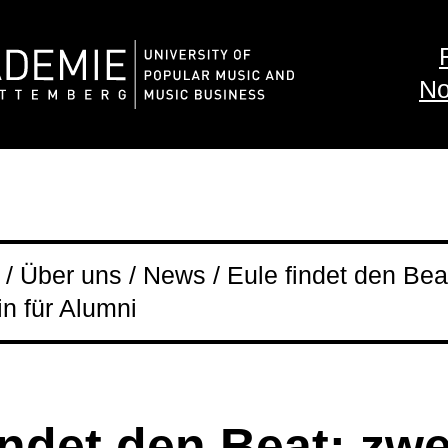
No
/ Über uns / News / Eule findet den Bea
in für Alumni
indet den Beat: zw