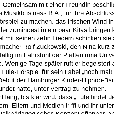
: Gemeinsam mit einer Freundin beschli
 Musikbusiness B.A., für ihre Abschluss
rspiel zu machen, das frischen Wind in
er zumindest in ein paar Kitas bringen
iel mit seinen zehn Liedern schicken sie
macher Rolf Zuckowski, den Nina kurz 
fällig im Fahrstuhl der Plattenfirma Uni
e. Wenige Tage später ruft er begeistert
Eule-Hörspiel für sein Label „noch mal!!
 Debut der Hamburger Kinder-Hiphop-Ba
ndet hatte, unter Vertrag zu nehmen.
t lang, bis klar wird, dass „Eule findet 
rn, Eltern und Medien trifft und ihr unt
usikpädagogisches Konzept offenbar la