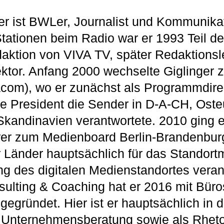
er ist BWLer, Journalist und Kommunika
tationen beim Radio war er 1993 Teil de
ktion von VIVA TV, später Redaktionsle
ktor. Anfang 2000 wechselte Giglinger
com), wo er zunächst als Programmdirek
ce President die Sender in D-A-CH, Oste
kandinavien verantwortete. 2010 ging e
er zum Medienboard Berlin-Brandenburg
r Länder hauptsächlich für das Standort
ng des digitalen Medienstandortes verant
sulting & Coaching hat er 2016 mit Büros
egründet. Hier ist er hauptsächlich in d
 Unternehmensberatung sowie als Rhetor