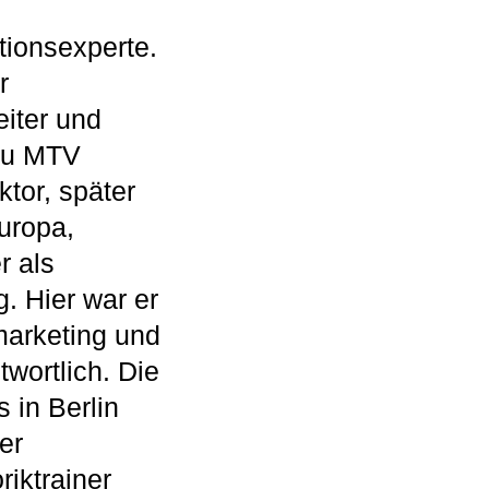
tionsexperte.
r
iter und
 zu MTV
tor, später
uropa,
r als
. Hier war er
marketing und
wortlich. Die
 in Berlin
er
iktrainer