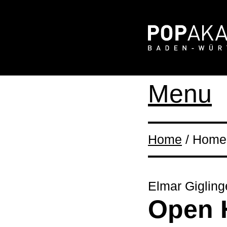
Menu
Home
/ Home 
Elmar Gigling
Open 