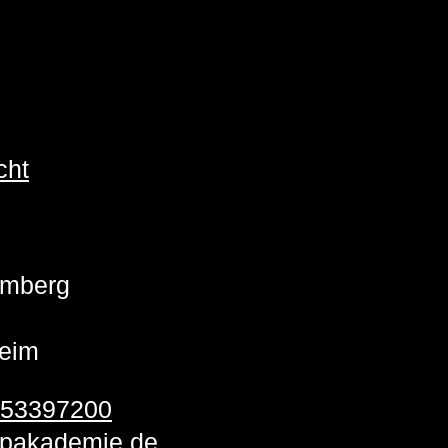
cht
emberg
eim
 53397200
pakademie.de