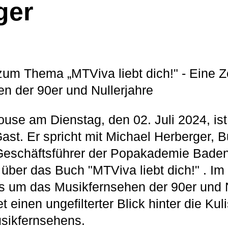
ger
m Thema „MTViva liebt dich!" - Eine Ze
n der 90er und Nullerjahre
se am Dienstag, den 02. Juli 2024, ist
Gast. Er spricht mit Michael Herberger, 
 Geschäftsführer der Popakademie Baden
über das Buch "MTViva liebt dich!" . I
s um das Musikfernsehen der 90er und N
et einen ungefilterter Blick hinter die Ku
sikfernsehens.