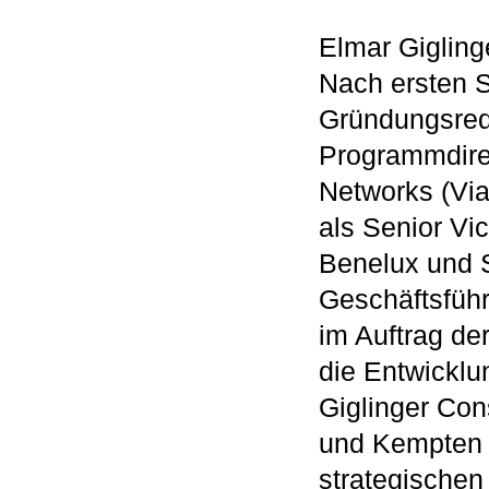
Elmar Gigling
Nach ersten S
Gründungsreda
Programmdire
Networks (Via
als Senior Vi
Benelux und S
Geschäftsführ
im Auftrag de
die Entwicklu
Giglinger Con
und Kempten g
strategischen