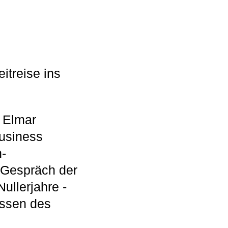
itreise ins
 Elmar
Business
-
m Gespräch der
ullerjahre -
lissen des