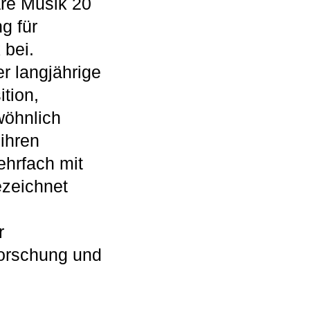
äre Musik 20
g für
 bei.
r langjährige
tion,
wöhnlich
ihren
ehrfach mit
ezeichnet
r
Forschung und