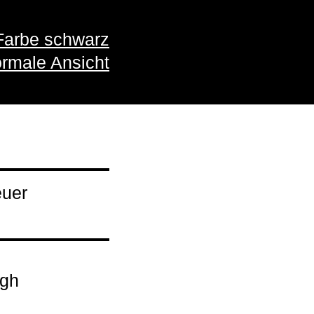
Farbe schwarz
rmale Ansicht
euer
ogh