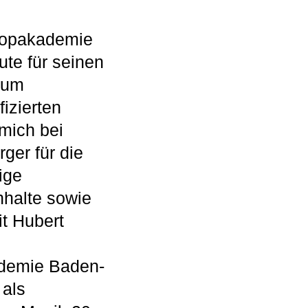
 Popakademie
te für seinen
 um
izierten
 mich bei
ger für die
ige
nhalte sowie
t Hubert
ademie Baden-
 als