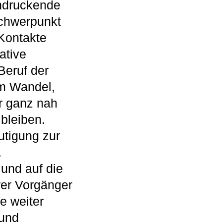
indruckende
Schwerpunkt
 Kontakte
ative
Beruf der
em Wandel,
r ganz nah
bleiben.
utigung zur
.
 und auf die
rer Vorgänger
e weiter
 und