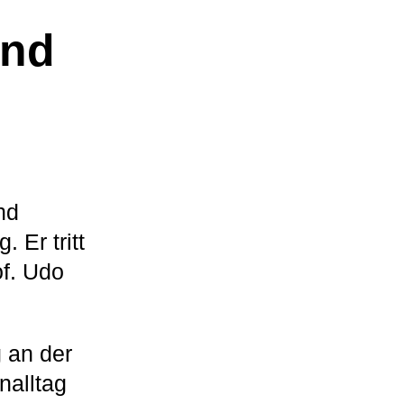
und
nd
Er tritt
f. Udo
g an der
alltag