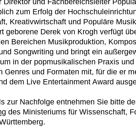
r Direktor und Fachbereichsleiter Popul
ich zum Erfolg der Hochschuleinrichtun
ft, Kreativwirtschaft und Populäre Musik
art geborene Derek von Krogh verfügt übe
den Bereichen Musikproduktion, Komposi
nd Songwriting und bringt ein außerge
rum in der popmusikalischen Praxis und 
 Genres und Formaten mit, für die er m
und dem Live Entertainment Award ausg
ls zur Nachfolge entnehmen Sie bitte de
ng
des Ministeriums für Wissenschaft, 
Württemberg.