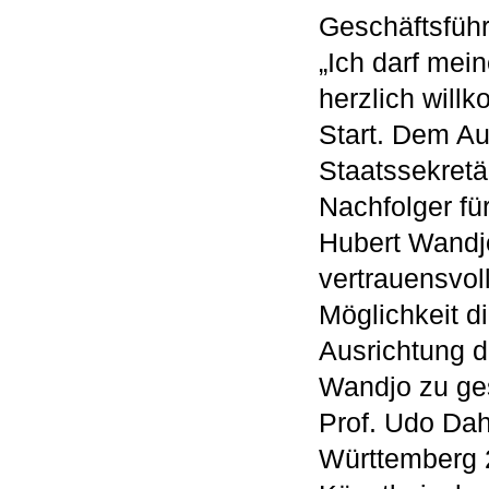
Geschäftsführ
„Ich darf mei
herzlich will
Start. Dem A
Staatssekretä
Nachfolger fü
Hubert Wandjo
vertrauensvol
Möglichkeit d
Ausrichtung 
Wandjo zu ges
Prof. Udo Da
Württemberg 2