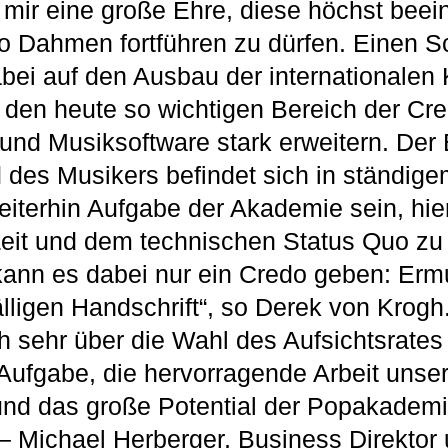
st mir eine große Ehre, diese höchst bee
o Dahmen fortführen zu dürfen. Einen 
bei auf den Ausbau der internationalen
 den heute so wichtigen Bereich der Cre
und Musiksoftware stark erweitern. Der 
 des Musikers befindet sich in ständig
eiterhin Aufgabe der Akademie sein, hie
eit und dem technischen Status Quo zu 
kann es dabei nur ein Credo geben: Erm
älligen Handschrift“, so Derek von Krogh
ch sehr über die Wahl des Aufsichtsrates
ufgabe, die hervorragende Arbeit unse
und das große Potential der Popakademi
 Michael Herberger, Business Direktor