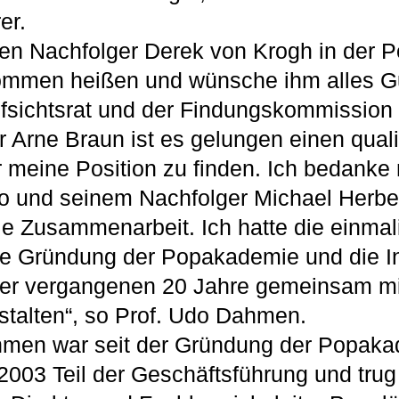
er.
nen Nachfolger Derek von Krogh in der
kommen heißen und wünsche ihm alles Gu
ufsichtsrat und der Findungskommission
r Arne Braun ist es gelungen einen qualif
r meine Position zu finden. Ich bedanke
 und seinem Nachfolger Michael Herber
le Zusammenarbeit. Ich hatte die einmal
ie Gründung der Popakademie und die I
der vergangenen 20 Jahre gemeinsam mi
talten“, so Prof. Udo Dahmen.
hmen war seit der Gründung der Popak
003 Teil der Geschäftsführung und trug