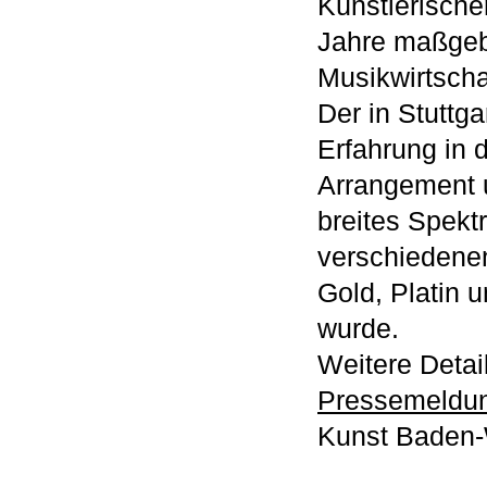
Künstlerische
Jahre maßgebl
Musikwirtscha
Der in Stuttg
Erfahrung in 
Arrangement u
breites Spekt
verschiedenen
Gold, Platin 
wurde.
Weitere Detai
Pressemeldu
Kunst Baden-